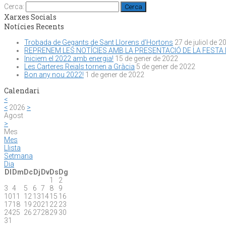
Cerca:
Xarxes Socials
Notícies Recents
Trobada de Gegants de Sant Llorens d’Hortons
27 de juliol de 2
REPRENEM LES NOTÍCIES AMB LA PRESENTACIÓ DE LA FESTA
Iniciem el 2022 amb energia!
15 de gener de 2022
Les Carteres Reials tornen a Gràcia
5 de gener de 2022
Bon any nou 2022!
1 de gener de 2022
Calendari
<
<
2026
>
Agost
>
Mes
Mes
Llista
Setmana
Dia
Dl
Dm
Dc
Dj
Dv
Ds
Dg
1
2
3
4
5
6
7
8
9
10
11
12
13
14
15
16
17
18
19
20
21
22
23
24
25
26
27
28
29
30
31