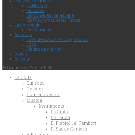
Festes de Sant Isidre
La Història
Els Actes
Els Convidats de la Diada
Els Programes de les Festes
La Convidada
Els Convidats
Activitats
Taller de màscares Capgrossos
Jocs
Dibuixos per pintar
Botiga
Agenda
© Gegants de Gràcia 2026.
La Colla
Qui som
On som
Com ens vestim
Música
Instruments
La Gralla
La Tarota
El Flabiol i el Tamborí
El Sac de Gemecs
Adhesions