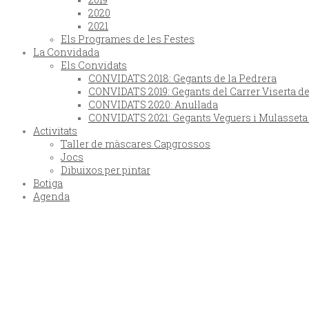
2020
2021
Els Programes de les Festes
La Convidada
Els Convidats
CONVIDATS 2018: Gegants de la Pedrera
CONVIDATS 2019: Gegants del Carrer Viserta d
CONVIDATS 2020: Anul·lada
CONVIDATS 2021: Gegants Veguers i Mulasset
Activitats
Taller de màscares Capgrossos
Jocs
Dibuixos per pintar
Botiga
Agenda