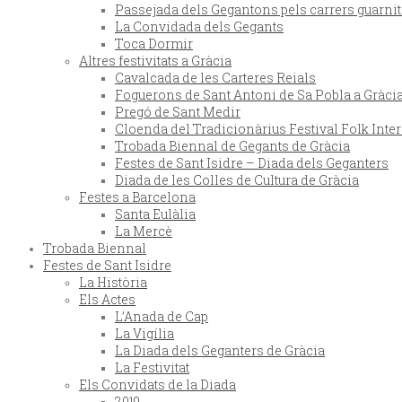
Passejada dels Gegantons pels carrers guarnit
La Convidada dels Gegants
Toca Dormir
Altres festivitats a Gràcia
Cavalcada de les Carteres Reials
Foguerons de Sant Antoni de Sa Pobla a Gràci
Pregó de Sant Medir
Cloenda del Tradicionàrius Festival Folk Inte
Trobada Biennal de Gegants de Gràcia
Festes de Sant Isidre – Diada dels Geganters
Diada de les Colles de Cultura de Gràcia
Festes a Barcelona
Santa Eulàlia
La Mercè
Trobada Biennal
Festes de Sant Isidre
La Història
Els Actes
L’Anada de Cap
La Vigília
La Diada dels Geganters de Gràcia
La Festivitat
Els Convidats de la Diada
2019