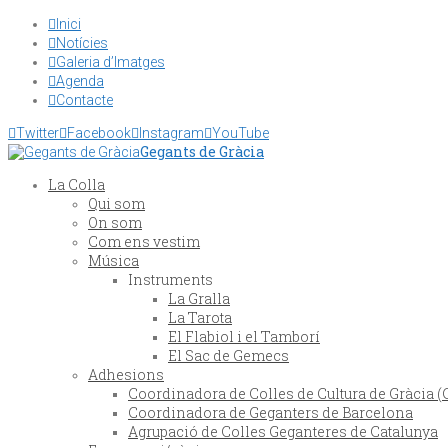
Inici

Notícies

Galeria d’Imatges

Agenda

Contacte


Twitter

Facebook

Instagram

YouTube
Gegants de Gràcia
La Colla
Qui som
On som
Com ens vestim
Música
Instruments
La Gralla
La Tarota
El Flabiol i el Tamborí
El Sac de Gemecs
Adhesions
Coordinadora de Colles de Cultura de Gràcia 
Coordinadora de Geganters de Barcelona
Agrupació de Colles Geganteres de Catalunya