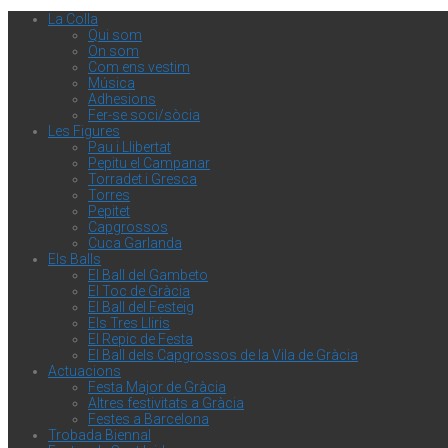
La Colla
Qui som
On som
Com ens vestim
Música
Adhesions
Fer-se soci/sòcia
Les Figures
Pau i Llibertat
Pepitu el Campanar
Torradet i Gresca
Torres
Pepitet
Capgrossos
Cuca Garlanda
Els Balls
El Ball del Gambeto
El Toc de Gràcia
El Ball del Festeig
Els Tres Lliris
El Repic de Festa
El Ball dels Capgrossos de la Vila de Gràcia
Actuacions
Festa Major de Gràcia
Altres festivitats a Gràcia
Festes a Barcelona
Trobada Biennal