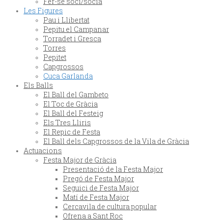
Fer-se soci/sòcia
Les Figures
Pau i Llibertat
Pepitu el Campanar
Torradet i Gresca
Torres
Pepitet
Capgrossos
Cuca Garlanda
Els Balls
El Ball del Gambeto
El Toc de Gràcia
El Ball del Festeig
Els Tres Lliris
El Repic de Festa
El Ball dels Capgrossos de la Vila de Gràcia
Actuacions
Festa Major de Gràcia
Presentació de la Festa Major
Pregó de Festa Major
Seguici de Festa Major
Matí de Festa Major
Cercavila de cultura popular
Ofrena a Sant Roc