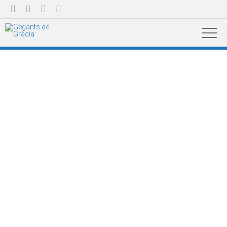



