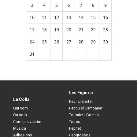
3
4
5
6
7
8
9
10
11
12
13
14
15
16
17
18
19
20
21
22
23
24
25
26
27
28
29
30
31
Les Figures
La Colla
Pau i Llibertat
Qui som
Pepitu el Campanar
On som
Torradet i Gresca
Com ens vestim
Torres
Música
Pepitet
Adhesions
Capgrossos