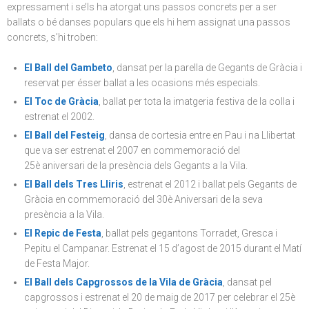
expressament i se’ls ha atorgat uns passos concrets per a ser
ballats o bé danses populars que els hi hem assignat una passos
concrets, s’hi troben:
El Ball del Gambeto
, dansat per la parella de Gegants de Gràcia i
reservat per ésser ballat a les ocasions més especials.
El Toc de Gràcia
, ballat per tota la imatgeria festiva de la colla i
estrenat el 2002.
El Ball del Festeig
, dansa de cortesia entre en Pau i na Llibertat
que va ser estrenat el 2007 en commemoració del
25è aniversari de la presència dels Gegants a la Vila.
El Ball dels Tres Lliris
, estrenat el 2012 i ballat pels Gegants de
Gràcia en commemoració del 30è Aniversari de la seva
presència a la Vila.
El Repic de Festa
, ballat pels gegantons Torradet, Gresca i
Pepitu el Campanar. Estrenat el 15 d’agost de 2015 durant el Matí
de Festa Major.
El Ball dels Capgrossos de la Vila de Gràcia
, dansat pel
capgrossos i estrenat el 20 de maig de 2017 per celebrar el 25è