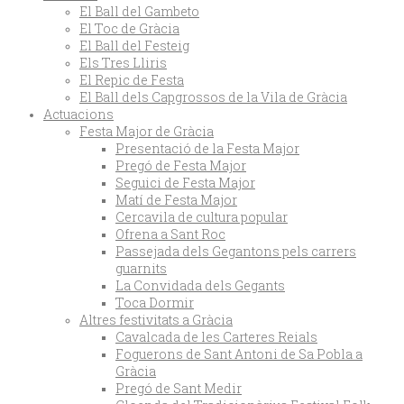
El Ball del Gambeto
El Toc de Gràcia
El Ball del Festeig
Els Tres Lliris
El Repic de Festa
El Ball dels Capgrossos de la Vila de Gràcia
Actuacions
Festa Major de Gràcia
Presentació de la Festa Major
Pregó de Festa Major
Seguici de Festa Major
Matí de Festa Major
Cercavila de cultura popular
Ofrena a Sant Roc
Passejada dels Gegantons pels carrers
guarnits
La Convidada dels Gegants
Toca Dormir
Altres festivitats a Gràcia
Cavalcada de les Carteres Reials
Foguerons de Sant Antoni de Sa Pobla a
Gràcia
Pregó de Sant Medir