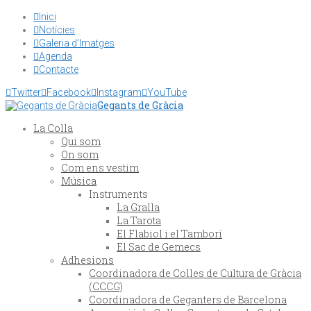
Inici

Notícies

Galeria d’Imatges

Agenda

Contacte


Twitter

Facebook

Instagram

YouTube
Gegants de Gràcia
La Colla
Qui som
On som
Com ens vestim
Música
Instruments
La Gralla
La Tarota
El Flabiol i el Tamborí
El Sac de Gemecs
Adhesions
Coordinadora de Colles de Cultura de Gràcia
(CCCG)
Coordinadora de Geganters de Barcelona