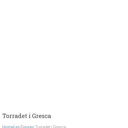
Torradet i Gresca
Home
Les Figures
Torradet i Gresca