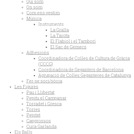
Qui som
On som
Com ens vestim
Música
Instruments
La Gralla
La Tarota
El Flabiol i el Tamborí
El Sac de Gemecs
Adhesions
Coordinadora de Colles de Cultura de Gràcia
(CCCG)
Coordinadora de Geganters de Barcelona
Agrupació de Colles Geganteres de Catalunya
Fer-se soci/sòcia
Les Figures
Pau i Llibertat
Pepitu el Campanar
Torradet i Gresca
Torres
Pepitet
Capgrossos
Cuca Garlanda
Els Balls