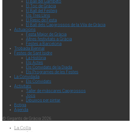
El Ball del Gambeto
El Toc de Gràcia
El Ball del Festeig
Els Tres Lliris
El Repic de Festa
El Ball dels Capgrossos de la Vila de Gràcia
Actuacions
Festa Major de Gràcia
Altres festivitats a Gràcia
Festes a Barcelona
Trobada Biennal
Festes de Sant Isidre
La Història
Els Actes
Els Convidats de la Diada
Els Programes de les Festes
La Convidada
Els Convidats
Activitats
Taller de màscares Capgrossos
Jocs
Dibuixos per pintar
Botiga
Agenda
© Gegants de Gràcia 2026.
La Colla