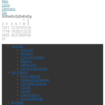
Mes
Llista
Setmana
Dia
Dl
Dm
Dc
Dj
Dv
Ds
Dg
1
2
3
4
5
6
7
8
9
10
11
12
13
14
15
16
17
18
19
20
21
22
23
24
25
26
27
28
29
30
31
La Colla
Qui som
On som
Com ens vestim
Música
Adhesions
Fer-se soci/sòcia
Les Figures
Pau i Llibertat
Pepitu el Campanar
Torradet i Gresca
Torres
Pepitet
Capgrossos
Cuca Garlanda
Els Balls