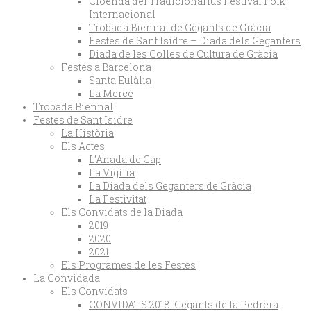
Cloenda del Tradicionàrius Festival Folk
Internacional
Trobada Biennal de Gegants de Gràcia
Festes de Sant Isidre – Diada dels Geganters
Diada de les Colles de Cultura de Gràcia
Festes a Barcelona
Santa Eulàlia
La Mercè
Trobada Biennal
Festes de Sant Isidre
La Història
Els Actes
L’Anada de Cap
La Vigília
La Diada dels Geganters de Gràcia
La Festivitat
Els Convidats de la Diada
2019
2020
2021
Els Programes de les Festes
La Convidada
Els Convidats
CONVIDATS 2018: Gegants de la Pedrera