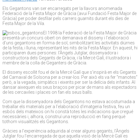
Els Gegantons van ser encarregats per la llavors anomenada
Federació de la Festa Major de Gràcia (avui Fundació Festa Major de
Gràcia) per poder desfilar pels carrers guarnits durant els dies de
Festa Major de la Vila.
El 1998 la Federació de la Festa Major de Gràcia
presentà un concurs obert on demanava el disseny i l’elaboració
d’uns gegantons en forma de sol, simbolitzant les activitats diürnes
de la festa, i lluna, representant les nits de la Festa Major. En aquest, hi
participaren dues persones: l’Àngels Jutglar, dissenyadora i
constructora dels Gegants de Gràcia, i la Mercè Galí, il·lustradora i
membre de la colla de Geganters de Gràcia.
El disseny escollit fou el de la Mercè Galí que s’inspirà en els Gegants
del Carnaval de Solsona per a crear-los. Per això els va fer “manotes”
però, a la vegada, simpàtics i eixerits per ser la delícia dels infants. Al
dansar aixequen els seus braços per picar de mans als espectadors
de les cercaviles i places on fan els seus balls.
Com que la dissenyadora dels Gegantons no estava acostumada a
treballar els materials per a l’elaboració d’imatgeria festiva, feu un
esbós dels mateixos on hi constà totes les indicacions que cregué
necessàries i, alhora, construí una reproducció en fang perquè
tothom visualitzés els Gegantons.
Gràcies a l’experiència adquirida al crear alguns gegants, l’Àngels
Jutglar fou l’encarregada de que aquella visió de la Mercè Galí es