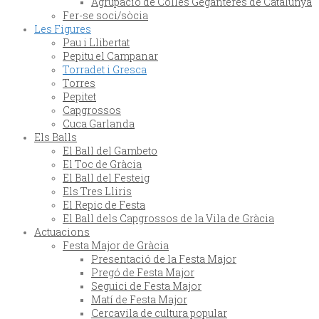
Agrupació de Colles Geganteres de Catalunya
Fer-se soci/sòcia
Les Figures
Pau i Llibertat
Pepitu el Campanar
Torradet i Gresca
Torres
Pepitet
Capgrossos
Cuca Garlanda
Els Balls
El Ball del Gambeto
El Toc de Gràcia
El Ball del Festeig
Els Tres Lliris
El Repic de Festa
El Ball dels Capgrossos de la Vila de Gràcia
Actuacions
Festa Major de Gràcia
Presentació de la Festa Major
Pregó de Festa Major
Seguici de Festa Major
Matí de Festa Major
Cercavila de cultura popular