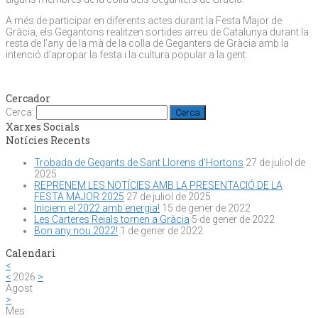
A més de participar en diferents actes durant la Festa Major de
Gràcia, els Gegantons realitzen sortides arreu de Catalunya durant la
resta de l’any de la mà de la colla de Geganters de Gràcia amb la
intenció d’apropar la festa i la cultura popular a la gent.
Cercador
Cerca:
Xarxes Socials
Notícies Recents
Trobada de Gegants de Sant Llorens d’Hortons
27 de juliol de
2025
REPRENEM LES NOTÍCIES AMB LA PRESENTACIÓ DE LA
FESTA MAJOR 2025
27 de juliol de 2025
Iniciem el 2022 amb energia!
15 de gener de 2022
Les Carteres Reials tornen a Gràcia
5 de gener de 2022
Bon any nou 2022!
1 de gener de 2022
Calendari
<
<
2026
>
Agost
>
Mes