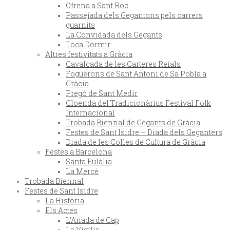
Ofrena a Sant Roc
Passejada dels Gegantons pels carrers
guarnits
La Convidada dels Gegants
Toca Dormir
Altres festivitats a Gràcia
Cavalcada de les Carteres Reials
Foguerons de Sant Antoni de Sa Pobla a
Gràcia
Pregó de Sant Medir
Cloenda del Tradicionàrius Festival Folk
Internacional
Trobada Biennal de Gegants de Gràcia
Festes de Sant Isidre – Diada dels Geganters
Diada de les Colles de Cultura de Gràcia
Festes a Barcelona
Santa Eulàlia
La Mercè
Trobada Biennal
Festes de Sant Isidre
La Història
Els Actes
L’Anada de Cap
La Vigília