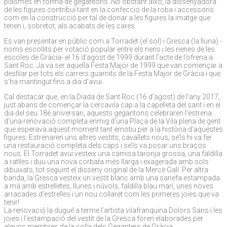
plasmés en forma de gegantons. No obstant això, la dissenyadora
de les figures contribuí tant en la confecció de la roba i accessoris
com en la construcció per tal de donar a les figures la imatge que
tenen i, sobretot, als acabats de les cares.
Es van presentar en públic com a Torradet (el sol) i Gresca (la lluna) -
noms escollits per votació popular entre els nens i les nenes de les
escoles de Gràcia- el 16 d’agost de 1999 durant l’acte de l’ofrena a
Sant Roc. Ja va ser aquella Festa Major de 1999 que van començar a
desfilar per tots els carrers guarnits de la Festa Major de Gràcia i que
s’ha mantingut fins a dia d’avui.
Cal destacar que, en la Diada de Sant Roc (16 d’agost) de l’any 2017,
just abans de començar la cercavila cap a la capelleta del sant i en el
dia del seu 18è aniversari, aquests gegantons celebraren l’estrena
d’una renovació completa enmig d’una Plaça de la Vila plena de gent
que esperava aquest moment tant emotiu per a la història d’aquestes
figures. Estrenaren uns altres vestits, cavallets nous, se’ls hi va fer
una restauració completa dels caps i se’ls va posar uns braços
nous. El Torradet avui vesteix una camisa taronja grossa, una faldilla
a ratlles i duu una nova corbata més llarga i exagerada amb sols
dibuixats, tot seguint el disseny original de la Mercè Galí. Per altra
banda, la Gresca vesteix un vestit blanc amb una sanefa estampada
a mà amb estrelletes, llunes i núvols, faldilla blau marí, unes noves
arracades d’estrelles i un nou collaret com les primeres joies que va
tenir!
La renovació la dugué a terme l’artista vilafranquina Dolors Sans i les
joies i l’estampació del vestit de la Gresca foren elaborades per
alguns membres de la colla dels Geganters de Gràcia.