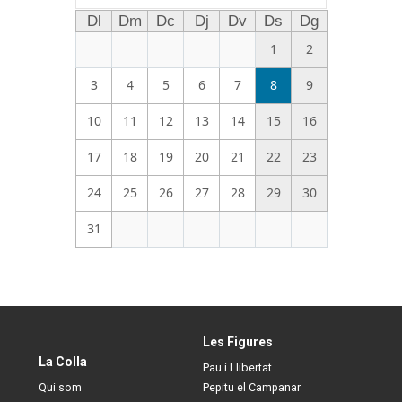
Dl
Dm
Dc
Dj
Dv
Ds
Dg
1
2
3
4
5
6
7
8
9
10
11
12
13
14
15
16
17
18
19
20
21
22
23
24
25
26
27
28
29
30
31
Les Figures
La Colla
Pau i Llibertat
Qui som
Pepitu el Campanar