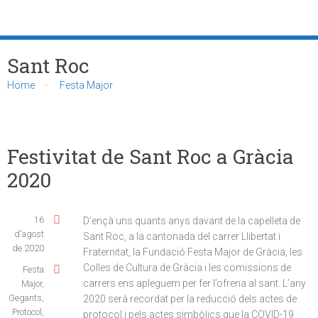
Sant Roc
Home
Festa Major
Festivitat de Sant Roc a Gràcia
2020
16
D’ençà uns quants anys davant de la capelleta de
d'agost
Sant Roc, a la cantonada del carrer Llibertat i
de 2020
Fraternitat, la Fundació Festa Major de Gràcia, les
Colles de Cultura de Gràcia i les comissions de
Festa
carrers ens apleguem per fer l’ofrena al sant. L’any
Major
,
Gegants
,
2020 serà recordat per la reducció dels actes de
Protocol
,
protocol i pels actes simbòlics que la COVID-19