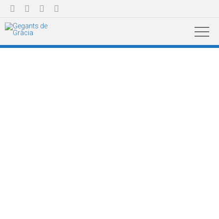



