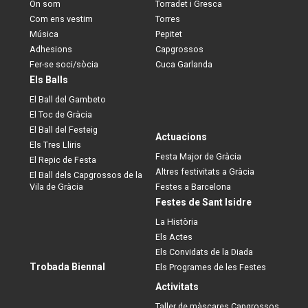
On som
Torradet i Gresca
Com ens vestim
Torres
Música
Pepitet
Adhesions
Capgrossos
Fer-se soci/sòcia
Cuca Garlanda
Els Balls
El Ball del Gambeto
El Toc de Gràcia
El Ball del Festeig
Actuacions
Els Tres Lliris
Festa Major de Gràcia
El Repic de Festa
Altres festivitats a Gràcia
El Ball dels Capgrossos de la
Vila de Gràcia
Festes a Barcelona
Festes de Sant Isidre
La Història
Els Actes
Els Convidats de la Diada
Trobada Biennal
Els Programes de les Festes
Activitats
Taller de màscares Capgrossos