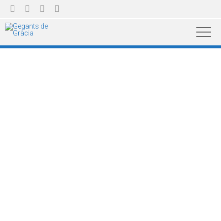



