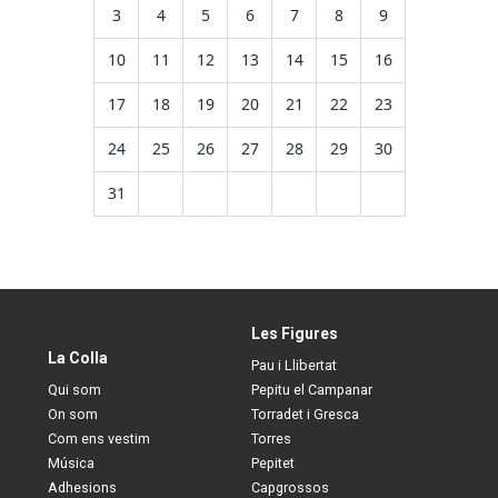
3
4
5
6
7
8
9
10
11
12
13
14
15
16
17
18
19
20
21
22
23
24
25
26
27
28
29
30
31
Les Figures
La Colla
Pau i Llibertat
Qui som
Pepitu el Campanar
On som
Torradet i Gresca
Com ens vestim
Torres
Música
Pepitet
Adhesions
Capgrossos