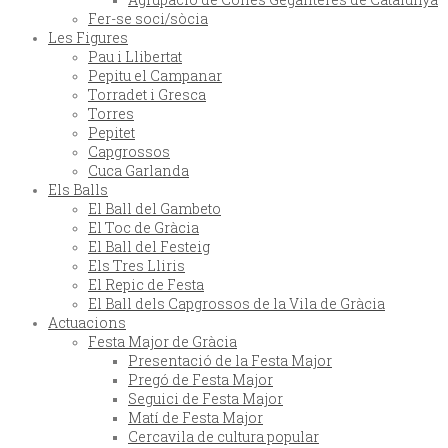
Fer-se soci/sòcia
Les Figures
Pau i Llibertat
Pepitu el Campanar
Torradet i Gresca
Torres
Pepitet
Capgrossos
Cuca Garlanda
Els Balls
El Ball del Gambeto
El Toc de Gràcia
El Ball del Festeig
Els Tres Lliris
El Repic de Festa
El Ball dels Capgrossos de la Vila de Gràcia
Actuacions
Festa Major de Gràcia
Presentació de la Festa Major
Pregó de Festa Major
Seguici de Festa Major
Matí de Festa Major
Cercavila de cultura popular