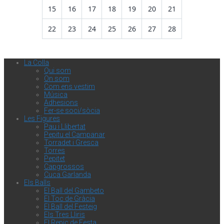
15
16
17
18
19
20
21
22
23
24
25
26
27
28
La Colla
Qui som
On som
Com ens vestim
Música
Adhesions
Fer-se soci/sòcia
Les Figures
Pau i Llibertat
Pepitu el Campanar
Torradet i Gresca
Torres
Pepitet
Capgrossos
Cuca Garlanda
Els Balls
El Ball del Gambeto
El Toc de Gràcia
El Ball del Festeig
Els Tres Lliris
El Repic de Festa