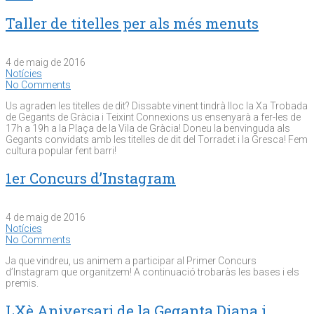
Taller de titelles per als més menuts
4 de maig de 2016
Notícies
No Comments
Us agraden les titelles de dit? Dissabte vinent tindrà lloc la Xa Trobada
de Gegants de Gràcia i Teixint Connexions us ensenyarà a fer-les de
17h a 19h a la Plaça de la Vila de Gràcia! Doneu la benvinguda als
Gegants convidats amb les titelles de dit del Torradet i la Gresca! Fem
cultura popular fent barri!
1er Concurs d’Instagram
4 de maig de 2016
Notícies
No Comments
Ja que vindreu, us animem a participar al Primer Concurs
d’Instagram que organitzem! A continuació trobaràs les bases i els
premis.
LXè Aniversari de la Geganta Diana i