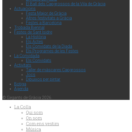
El Ball dels Capgrossos de la Vila de Gràcia
Actuacions
Festa Major de Gràcia
Altres festivitats a Gràcia
Festes a Barcelona
Trobada Biennal
Festes de Sant Isidre
La Història
Els Actes
Els Convidats de la Diada
Els Programes de les Festes
La Convidada
Els Convidats
Activitats
Taller de màscares Capgrossos
Jocs
Dibuixos per pintar
Botiga
Agenda
© Gegants de Gràcia 2026.
La Colla
Qui som
On som
Com ens vestim
Música