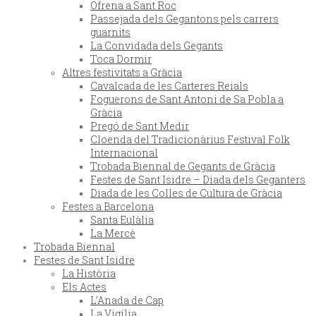
Ofrena a Sant Roc
Passejada dels Gegantons pels carrers
guarnits
La Convidada dels Gegants
Toca Dormir
Altres festivitats a Gràcia
Cavalcada de les Carteres Reials
Foguerons de Sant Antoni de Sa Pobla a
Gràcia
Pregó de Sant Medir
Cloenda del Tradicionàrius Festival Folk
Internacional
Trobada Biennal de Gegants de Gràcia
Festes de Sant Isidre – Diada dels Geganters
Diada de les Colles de Cultura de Gràcia
Festes a Barcelona
Santa Eulàlia
La Mercè
Trobada Biennal
Festes de Sant Isidre
La Història
Els Actes
L’Anada de Cap
La Vigília