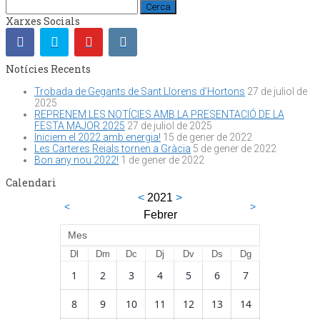
Cerca:
Xarxes Socials
Notícies Recents
Trobada de Gegants de Sant Llorens d’Hortons
27 de juliol de
2025
REPRENEM LES NOTÍCIES AMB LA PRESENTACIÓ DE LA
FESTA MAJOR 2025
27 de juliol de 2025
Iniciem el 2022 amb energia!
15 de gener de 2022
Les Carteres Reials tornen a Gràcia
5 de gener de 2022
Bon any nou 2022!
1 de gener de 2022
Calendari
<
2021
>
<
>
Febrer
Mes
Dl
Dm
Dc
Dj
Dv
Ds
Dg
1
2
3
4
5
6
7
8
9
10
11
12
13
14