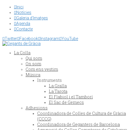
Inici

Notícies

Galeria d’Imatges

Agenda

Contacte


Twitter

Facebook

Instagram

YouTube
La Colla
Qui som
On som
Com ens vestim
Música
Instruments
La Gralla
La Tarota
El Flabiol i el Tamborí
El Sac de Gemecs
Adhesions
Coordinadora de Colles de Cultura de Gràcia
(CCCG)
Coordinadora de Geganters de Barcelona
Agrupació de Colles Geganteres de Catalunya