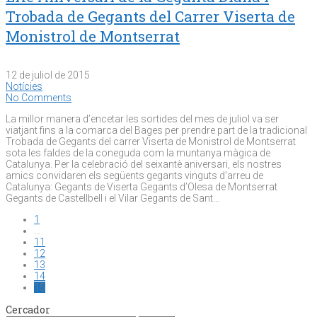
Trobada de Gegants del Carrer Viserta de
Monistrol de Montserrat
12 de juliol de 2015
Notícies
No Comments
La millor manera d’encetar les sortides del mes de juliol va ser
viatjant fins a la comarca del Bages per prendre part de la tradicional
Trobada de Gegants del carrer Viserta de Monistrol de Montserrat
sota les faldes de la coneguda com la muntanya màgica de
Catalunya. Per la celebració del seixantè aniversari, els nostres
amics convidaren els següents gegants vinguts d’arreu de
Catalunya: Gegants de Viserta Gegants d’Olesa de Montserrat
Gegants de Castellbell i el Vilar Gegants de Sant…
1
…
11
12
13
14
15
Cercador