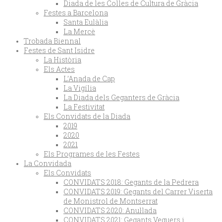
Diada de les Colles de Cultura de Gràcia
Festes a Barcelona
Santa Eulàlia
La Mercè
Trobada Biennal
Festes de Sant Isidre
La Història
Els Actes
L’Anada de Cap
La Vigília
La Diada dels Geganters de Gràcia
La Festivitat
Els Convidats de la Diada
2019
2020
2021
Els Programes de les Festes
La Convidada
Els Convidats
CONVIDATS 2018: Gegants de la Pedrera
CONVIDATS 2019: Gegants del Carrer Viserta
de Monistrol de Montserrat
CONVIDATS 2020: Anul·lada
CONVIDATS 2021: Gegants Veguers i