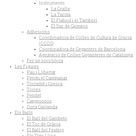
Instruments
La Gralla
La Tarota
El Flabiol i el Tamborí
El Sac de Gemecs
Adhesions
Coordinadora de Colles de Cultura de Gràcia
(CCCG)
Coordinadora de Geganters de Barcelona
Agrupació de Colles Geganteres de Catalunya
Fer-se soci/sòcia
Les Figures
Pau i Llibertat
Pepitu el Campanar
Torradet i Gresca
Torres
Pepitet
Capgrossos
Cuca Garlanda
Els Balls
El Ball del Gambeto
El Toc de Gràcia
El Ball del Festeig
Els Tres Lliris